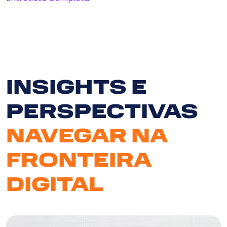
INSIGHTS E
Serv
PERSPECTIVAS
So
NAVEGAR NA
N
FRONTEIRA
DIGITAL
Clie
Bl