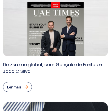
Cont
E
Do zero ao global, com Gonçalo de Freitas e
João C Silva
Ler mais